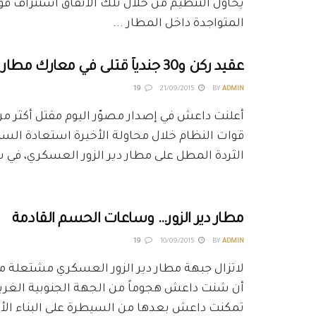
يحاول التنظيم من خلال تلك الأنفاق استنزاف قو
المتواجدة داخل المطار ...
عقيد ركن و30 جندياً قتلى في معارك مطار دير الزور
19
21/09/2015
BY
ADMIN
قوات النظام خلال محاولة الأخيرة استعادة الس
الثردة المطل على مطار دير الزور العسكري، في س
مطار دير الزور… وساعات الحسم القادمة
19
10/09/2015
BY
ADMIN
لاتزال جبهة مطار دير الزور العسكري مشتعلة م
أن شنت داعش هجوماً من الجهة الجنوبية الغربي
تمكنت داعش بعدها من السيطرة على البناء الأ