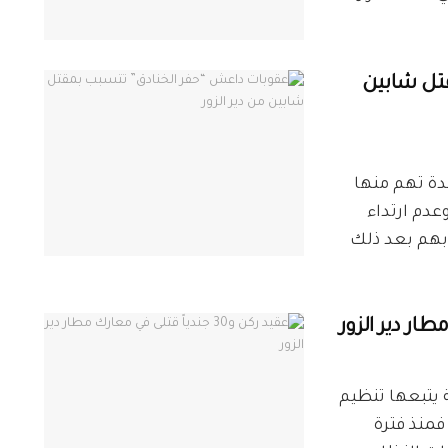
تل شابين
دة تهم منها
عدم ارتداء
 بهم بعد ذلك
ار دير الزور
T"، خطة عسكرية يتبعها تنظيم
منذ فترة