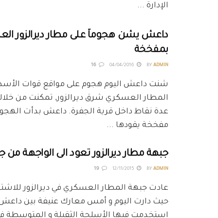
الإدارة ...
داعش يشن هجوماً على مطار ديرالزور الع
بمفخخة
16
04/04/2016
BY
ADMIN
شنت داعش اليوم هجوم على مواقع قوات الأسد
المطار العسكري شرق ديرالزور, تمكنت من خلاله
عدة نقاط داخل قرية الجفرة. داعش بدأت الهجوم
مفخخة يقودها ...
جبهة مطار ديرالزور تعود الى الواجهة من ج
19
12/11/2015
BY
ADMIN
عادت جبهة المطار العسكري في ديرالزور للاشت
حيث دارت اليوم و أمس معارك عنيفة بين داعش 
استخدمت فيها الأسلحة الثقيلة و المتوسطة في 