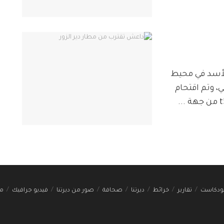
أسد في محيط
، وتم اقتحام
ودكاست
تقارير
خرائط
ديرتنا
صحافة
صور من ديرتنا
فيديو جرافيك
مج