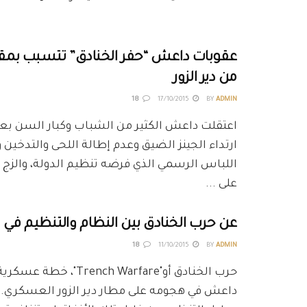
عقوبات داعش “حفر الخنادق” تتسبب بمق
من دير الزور
18
17/10/2015
BY
ADMIN
اعتقلت داعش الكثير من الشباب وكبار السن بع
ارتداء الجينز الضيق وعدم إطالة اللحى والتدخين و
اللباس الرسمي الذي فرضه تنظيم الدولة، والزج
على ...
عن حرب الخنادق بين النظام والتنظيم في مط
18
11/10/2015
BY
ADMIN
حرب الخنادق أو"rench Warfare
داعش في هجومه على مطار دير الزور العسكري. ف