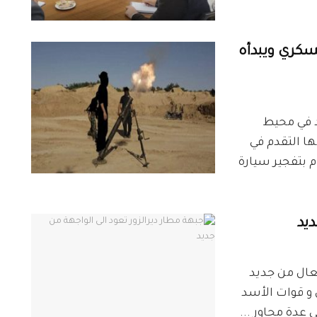
سكري ويبدأه
 في محيط
ا التقدم في
 بتفجير سيارة
ديد
عال من جديد
و قوات الأسد
عدة محاور ...