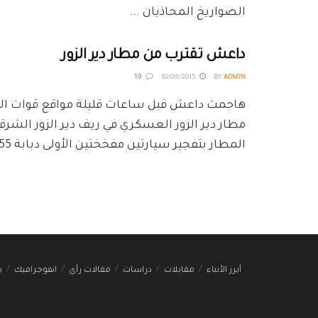
الصواريخ المحاذيان ...
داعش تقترب من مطار دير الزور
19
10/09/2015
BY
ADMIN
هاجمت داعش قبل ساعات قليلة مواقع قوات ال
مطار دير الزور العسكري في ريف دير الزور الشرقي
المطار بتفجير سيارتين مفخختين الأولى دبابة t55 من جهة ...
أبرز الأنباء
مقابلات
دراسات
مقالات رأي
انفوجرافيك
ب