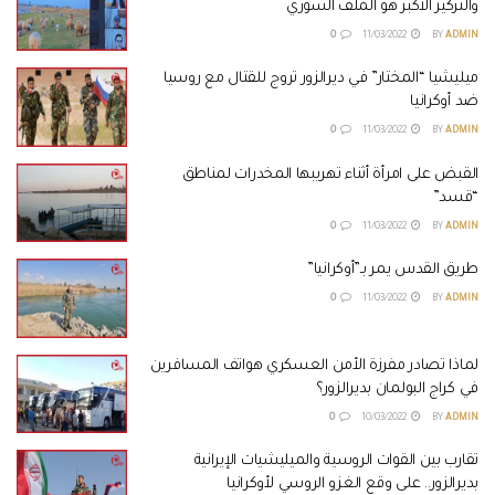
والتركيز الأكبر هو الملف السوري
0
11/03/2022
BY
ADMIN
ميليشيا “المختار” في ديرالزور تروج للقتال مع روسيا
ضد أوكرانيا
0
11/03/2022
BY
ADMIN
القبض على امرأة أثناء تهريبها المخدرات لمناطق
“قسد”
0
11/03/2022
BY
ADMIN
طريق القدس يمر بـ”أوكرانيا”
0
11/03/2022
BY
ADMIN
لماذا تصادر مفرزة الأمن العسكري هواتف المسافرين
في كراج البولمان بديرالزور؟
0
10/03/2022
BY
ADMIN
تقارب بين القوات الروسية والميليشيات الإيرانية
بديرالزور.. على وقع الغزو الروسي لأوكرانيا