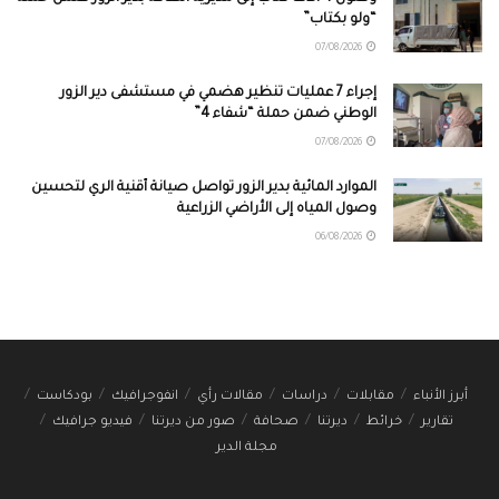
“ولو بكتاب”
07/08/2026
إجراء 7 عمليات تنظير هضمي في مستشفى دير الزور
الوطني ضمن حملة “شفاء 4”
07/08/2026
الموارد المائية بدير الزور تواصل صيانة أقنية الري لتحسين
وصول المياه إلى الأراضي الزراعية
06/08/2026
أبرز الأنباء
مقابلات
دراسات
مقالات رأي
انفوجرافيك
بودكاست
تقارير
خرائط
ديرتنا
صحافة
صور من ديرتنا
فيديو جرافيك
مجلة الدير