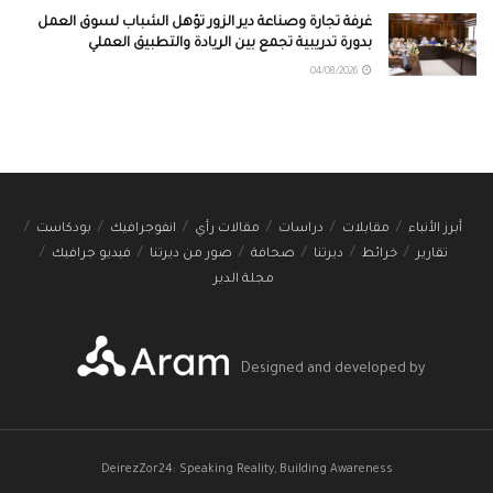
غرفة تجارة وصناعة دير الزور تؤهل الشباب لسوق العمل
بدورة تدريبية تجمع بين الريادة والتطبيق العملي
04/08/2026
أبرز الأنباء
مقابلات
دراسات
مقالات رأي
انفوجرافيك
بودكاست
تقارير
خرائط
ديرتنا
صحافة
صور من ديرتنا
فيديو جرافيك
مجلة الدير
Designed and developed by
DeirezZor24: Speaking Reality, Building Awareness