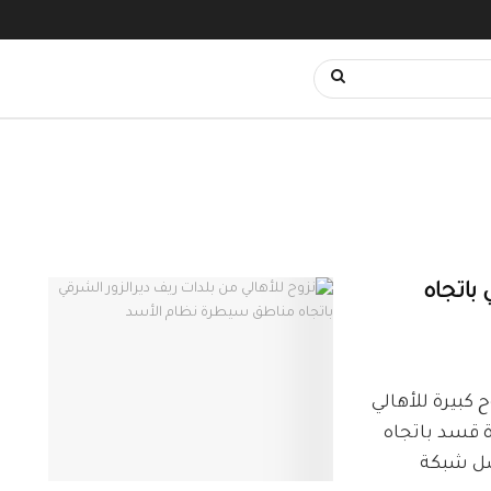
 باتجاه
ص_ديرالزور24 حركة نزوح كبيرة للأهالي
 قسد باتجاه
سل شبكة