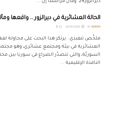
ديرالزور24. وقال مراسلنا إنّ ...
الحالة العشائرية في ديرالزور .. واقعها ومآل
0
30/06/2020
BY
ADMIN
ملخّص تنفيذي : يرتكز هذا البحث على محاولة لفه
العشائرية في بيئة ومجتمع عشائري، وهو مجتمع د
السوريّة، والتي تتصدّر الصراع في سوريا بين مخ
النافذة الإقليمية ...