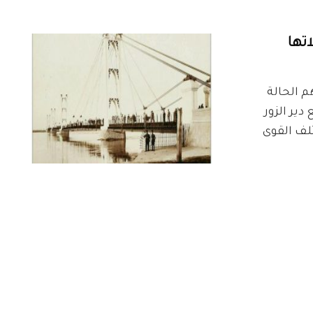
اتها
م الحالة
ير الزور
تلف القوى