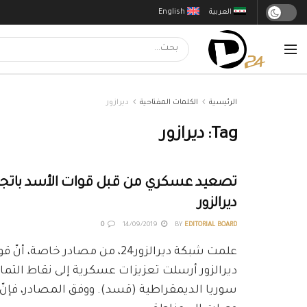
العربية
English
الرئيسية
الكلمات المفتاحية
ديرازور
Tag:
ديرازور
تصعيد عسكري من قبل قوات الأسد باتج
ديرالزور
0
14/09/2019
BY
EDITORIAL BOARD
علمت شبكة ديرالزور24، من مصادر خاصة
ديرالزور أرسلت تعزيزات عسكرية إلى نقاط الت
سوريا الديمقراطية (قسد). ووفق المصادر، فإنّ ج