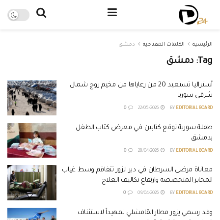
الرئيسية
الكلمات المفتاحية
دمشق
Tag:
دمشق
أستراليا تستعيد 20 من رعاياها من مخيم روج شمال
شرقي سوريا
0
22/05/2026
BY
EDITORIAL BOARD
طفلة سورية توقع كتابين في معرض كتاب الطفل
بدمشق
0
28/04/2026
BY
EDITORIAL BOARD
معاناة مرضى السرطان في دير الزور تتفاقم وسط غياب
المخابر المتخصصة وارتفاع تكاليف العلاج
0
09/04/2026
BY
EDITORIAL BOARD
وفد رسمي يزور مطار القامشلي تمهيداً لاستئناف