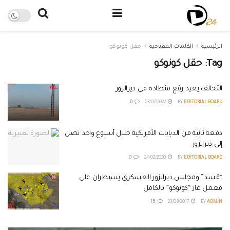
الرئيسية
الكلمات المفتاحية
حقل كونوكو
Tag:
حقل كونوكو
التحالف يعيد رفع منطاده في ديرالزور
0
07/07/2022
BY
EDITORIAL BOARD
دفعة ثانية من الدبابات الأمريكية خلال أسبوع واحد تصل
إلى ديرالزور
0
04/02/2020
BY
EDITORIAL BOARD
“قسد” ومجلس ديرالزور العسكري يسيطران على
معمل غاز “كونوكو” بالكامل
15
23/09/2017
BY
ADMIN