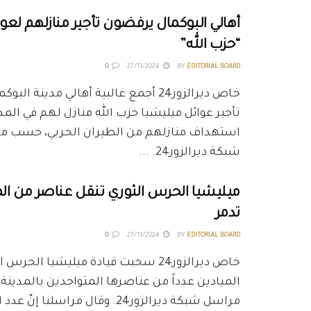
أهالي البوكمال يرفضون تأجير منازلهم لعو
“حزب الله”
0
27/11/2024
BY
EDITORIAL BOARD
خاص ديرالزور24 أجمع غالبية أهالي مدينة 
تأجير عوائل ميليشيا حزب الله منازل لهم في الم
استهداف منازلهم من الطيران الحربي، حسب ما
شبكة ديرالزور24. ...
ميليشيا الحرس الثوري تنقل عناصر من الم
تدمر
0
27/11/2024
BY
EDITORIAL BOARD
خاص ديرالزور24 سحبت قيادة ميليشيا الحرس
الميادين عدداً من عناصرها المتواجدين بالمدينة
مراسل شبكة ديرالزور24. وقال مراسلنا إنّ