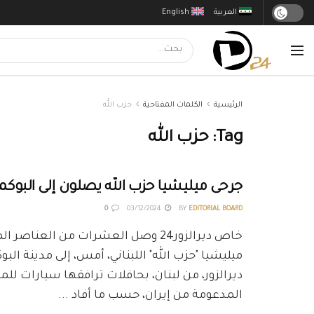
العربية
English
الرئيسية
الكلمات المفتاحية
حزب الله
Tag:
حزب الله
جرحى ميليشيا حزب الله يصلون إلى البوكما
0
03/12/2024
BY
EDITORIAL BOARD
خاص ديرالزور24 وصل العشرات من العناص
ميليشيا "حزب الله" اللبناني، أمس، إلى مدينة ال
ديرالزور، من لبنان، بحافلات ترافقها سيارات لل
المدعومة من إيران، حسب ما أفاد ...