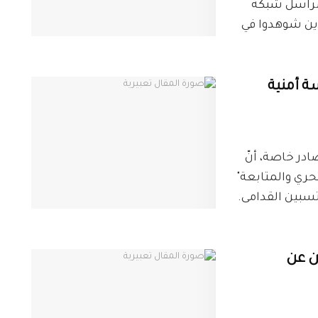
 مراسل شبكة
 الذين شوهدوا في
ة أمنية
 شبكة ديرالزور24، من مصادر خاصة، أنّ
حري والمتابعة"
تسبين القدامى.
ؤولين عن