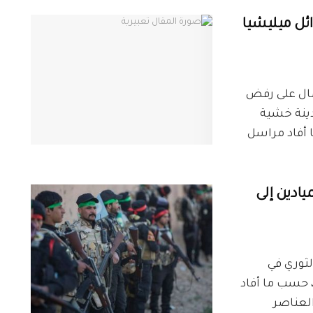
ائل ميليشيا
البوكمال على رفض
دينة خشية
 أفاد مراسل
يادين إلى
 الثوري في
، حسب ما أفاد
 عدد العناصر