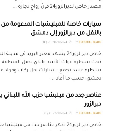
مصدر خاص لديرالزور24 فإنّ رواج تجارة ...
سيارات خاصة للميليشيات المدعومة من إ
بالنقل من ديرالزور إلى دمشق
0
28/10/2024
BY
EDITORIAL BOARD
خاص ديرالزور24 يشهد معبر البريد في مدين
تحت سيطرة قوات الأسد والذي يصل المنطقة 
سيطرة قسد تجمع لسيارات تقل ركاب ومواد مه
دمشق، حسب ما أفاد ...
عناصر جدد من ميليشيا حزب الله اللبناني
ديرالزور
0
27/10/2024
BY
EDITORIAL BOARD
خاص ديرالزور24 ظهر عناصر جدد من ميليشيا 