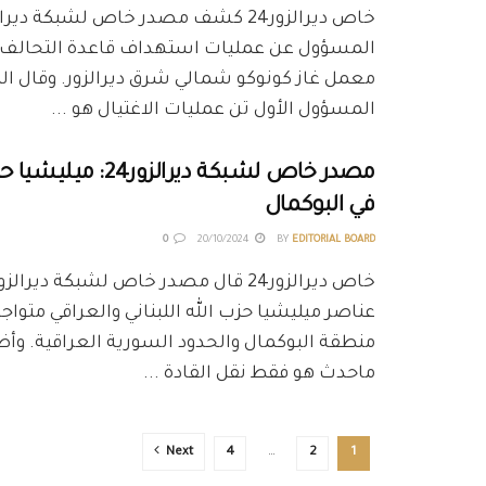
المسؤول عن عمليات استهداف قاعدة التحالف ا
معمل غاز كونوكو شمالي شرق ديرالزور. وقال ال
المسؤول الأول تن عمليات الاغتيال هو ...
مصدر خاص لشبكة ديرالزور4
في البوكمال
0
20/10/2024
BY
EDITORIAL BOARD
عناصر ميليشيا حزب الله اللبناني والعراقي متو
منطقة البوكمال والحدود السورية العراقية. وأ
ماحدث هو فقط نقل القادة ...
Next
4
…
2
1