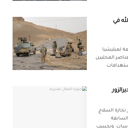
له في
تابعة لميليشيا
عناصر المحليين
ستهدافات
رالزور
ت شبكة ديرالزور24 انتشار تجارة السلاح
السابقة
مسدسات. وبحسب