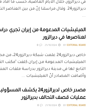
في ديرالزور، خلال الأيام الماضية، حسب ما أفاد
ديرالزور24. وقال مراسلنا إنّ من بين العناصر
...
الميليشيات المدعومة من إيران تجري دراس
لعناصرها في ديرالزور
0
25/10/2024
BY
EDITORIAL BOARD
خاص ديرالزور24 علمت
الميليشيات المدعومة من إيران كلفت "مكتب الت
التابع لها في مدينة ديرالزور بدراسة ملفات المن
وأضافت المصادر أنّ الميليشيات ...
مصدر خاص لديرالزور24 يكشف المس
عمليات قصف التحالف بديرالزور
0
21/10/2024
BY
EDITORIAL BOARD