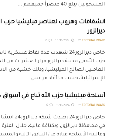
المسحوبين يبلغ 40 عنصراً جميعهم ...
انشقاقات وهروب لعناصر ميليشيا حزب ال
ديرالزور
0
16/11/2024
BY
EDITORIAL BOARD
خاص ديرالزور24 شهدت عدة نقاط عسكرية 
حزب الله في مدينة ديرالزور فرار العشرات من ال
العاملين لصالح الميليشيا، وذلك خشية من الا
الإسرائيلية، حسب ما أفاد مراسل ...
أسلحة ميليشيا حزب الله تباع في أسواق دي
0
11/11/2024
BY
EDITORIAL BOARD
خاص ديرالزور24 رصد
في محافظة ديرالزور، وبكثافة عالية، خلال الفترة 
وغالبية الأسلحة عبارة عن البنادق الآلية وال