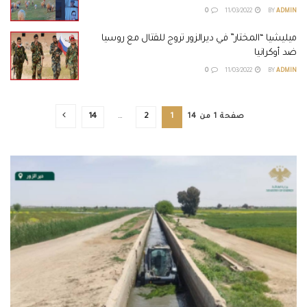
0
11/03/2022
BY
ADMIN
ميليشيا “المختار” في ديرالزور تروج للقتال مع روسيا
ضد أوكرانيا
0
11/03/2022
BY
ADMIN
صفحة 1 من 14
1
2
…
14