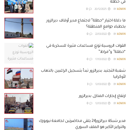
في حطلة
0
20/12/2025
BY
ADMIN
ما دلالة اختيار “حطلة” لاجتماع مدير أوقاف ديرالزور
بخطباء جوامع المنطقة؟
0
22/03/2022
BY
ADMIN
القوات الروسية توزع مساعدات مثيرة للسخرية في
“حطلة” و”مراط”
0
17/03/2022
BY
ADMIN
شعبة التجنيد بديرالزور تبدأ بتسجيل الراغبين بالذهاب
لأوكرانيا
3
12/03/2022
BY
ADMIN
ارتفاع إيجارات المنازل بديرالزور
0
12/03/2022
BY
ADMIN
مدير شبكة ديرالزور24 يلقي محاضرتين لجامعة نيويورك
والتركيز الأكبر هو الملف السوري