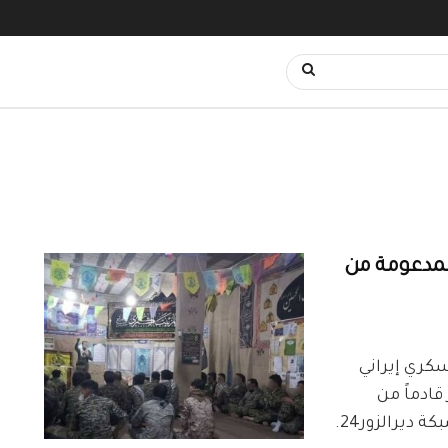
المدعومة من
ي وعسكري إيراني
قادماً من
الأراضي العراقية، حسب ما أفاد مصدر خاص لشبكة ديرالزور24.