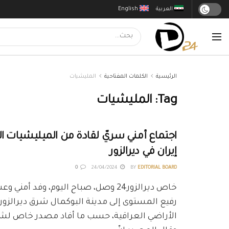
العربية
English
الرئيسية
الكلمات المفتاحية
المليشيات
Tag:
المليشيات
اجتماع أمني سريّ لقادة من الميليشيات 
إيران في ديرالزور
0
24/04/2024
BY
EDITORIAL BOARD
خاص ديرالزور24 وصل، صباح اليوم، وفد أمن
رفيع المستوى إلى مدينة البوكمال شرق ديرالزور 