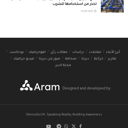
تحذر من استخدامها للشرب
03/08/2026
أبرز الأنباء
مقابلات
دراسات
مقالات رأي
انفوجرافيك
بودكاست
تقارير
خرائط
ديرتنا
صحافة
صور من ديرتنا
فيديو جرافيك
مجلة الدير
Designed and developed by
DeirezZor24: Speaking Reality, Building Awareness