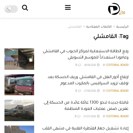
الرئيسية
الكلمات المفتاحية
القامشلي
Tag:
القامشلي
رفع الطاقة الاستيعابية لمراكز الحبوب في القامشلي
وعامودا استعداداً للموسم التسويقي
0
26/06/2026
BY
EDITORIAL BOARD
ارتفاع أجور النقل في القامشلي وريف الحسكة بعد
توقف تزويد السرافيس بالمازوت المدعوم
0
21/06/2026
BY
EDITORIAL BOARD
قافلة جديدة لنحو 1300 عائلة عائدة من الحسكة إلى
عفرين ضمن عمليات العودة المنظمة
0
21/05/2026
BY
EDITORIAL BOARD
إعادة تشغيل جهاز القثطرة القلبية في مشفى القلب