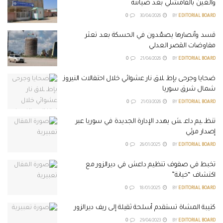
والعين بالقامشلي بعد صيانته
0
30/04/2026
BY
EDITORIAL BOARD
قسد وأنصارها يصعّدون في الحسكة بعد تعثر
مفاوضات القصر العدلي
0
21/04/2026
BY
EDITORIAL BOARD
ضحايا وجرحى بإطـ ـلاق نار عشوائي خلال احتفالات النيروز
شمال شرق سوريا
0
21/03/2026
BY
EDITORIAL BOARD
تنظـ ـيم داعـ ـش يهدد الإدارة الجديدة في سوريا عبر
إصدار مرئي
0
26/01/2025
BY
EDITORIAL BOARD
تخبط في صفوف تنظيم داعش في ديرالزور مع
اكتشاف “خيانة”
0
18/01/2025
BY
EDITORIAL BOARD
كتيبة المشاة تستقدم أسلحة ثقيلة إلى ريف ديرالزور
0
29/04/2023
BY
EDITORIAL BOARD