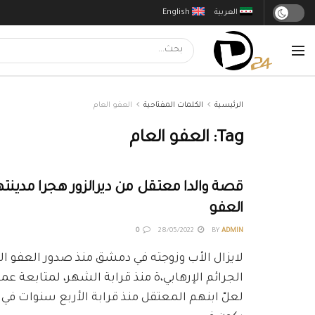
العربية
English
الرئيسية
الكلمات المفتاحية
العفو العام
Tag:
العفو العام
قصة والدا معتقل من ديرالزور هجرا مدينت
العفو
0
28/05/2022
BY
ADMIN
لايزال الأب وزوجته في دمشق منذ صدور العفو ا
الجرائم الإرهابي،ة منذ قرابة الشهر، لمتابعة عمل
لعلّ ابنهم المعتقل منذ قرابة الأربع سنوات ف