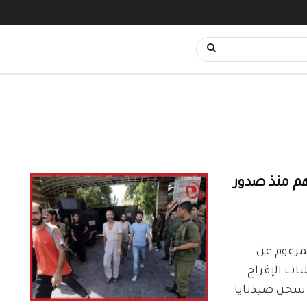
هم منذ صدور
لمزعوم عن
يات الإفراج
ي سجن صيدنايا