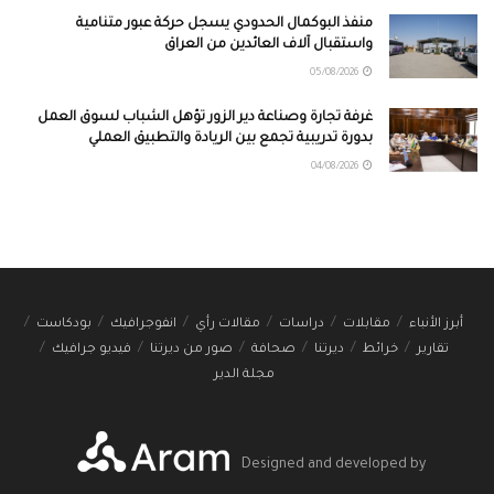
منفذ البوكمال الحدودي يسجل حركة عبور متنامية
واستقبال آلاف العائدين من العراق
05/08/2026
غرفة تجارة وصناعة دير الزور تؤهل الشباب لسوق العمل
بدورة تدريبية تجمع بين الريادة والتطبيق العملي
04/08/2026
أبرز الأنباء
مقابلات
دراسات
مقالات رأي
انفوجرافيك
بودكاست
تقارير
خرائط
ديرتنا
صحافة
صور من ديرتنا
فيديو جرافيك
مجلة الدير
Designed and developed by