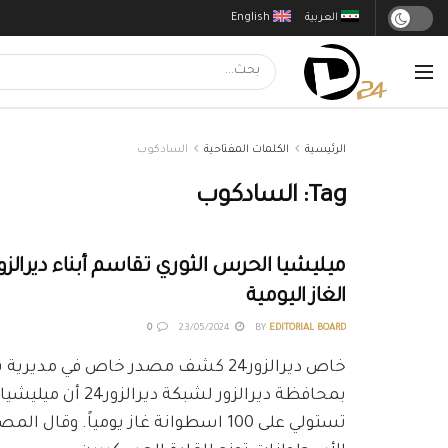
العربية
English
الرئيسية
الكلمات المفتاحية
السادكوب
Tag:
السادكوب
ميليشيا الحرس الثوري تقاسم أبناء ديرا
الغاز اليومية
0
23/05/2024
BY
EDITORIAL BOARD
خاص ديرالزور24 كشف مصدر خاص في مدير
بمحافظة ديرالزور لشبكة دي
تستولي على 100 اسطوانة غاز يومياً. وقال ا