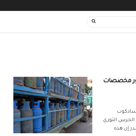
لزور مخصصات
ية سادكوب
رالزور24 أن ميليشيا الحرس الثوري
لمصدر إن هذه