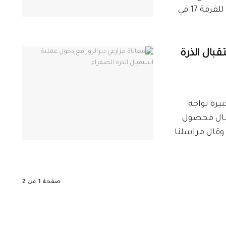
الوطني، يوم أمس، بعد طلب المساندة والإمداد للفرقة 17 في
قبال الذرة
يرالزور24 معاناة كبيرة تواجه
قبال محصول
رة الصفراء، حسب ما أفاد مراسل ديرالزور24. وقال مراسلنا
صفحة 1 من 2