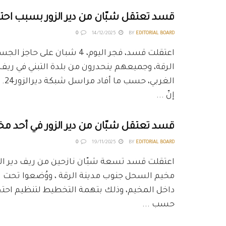
قسد تعتقل شبّان من دير الزور بسبب احتفا
0
14/12/2025
BY
EDITORIAL BOARD
اعتقلت قسد، فجر اليوم، 4 شبان على 
الرقة، وجميعهم ينحدرون من بلدة التبني في ريف د
الغرب
إنّ ...
قسد تعتقل شبّان من دير الزور في أحد مخ
0
19/11/2025
BY
EDITORIAL BOARD
اعتقلت قسد تسعة شبّان نازحين من ريف دير الز
مخيم السحل جنوب مدينة الرقة ، ووُضعوا تحت ال
داخل المخيم، وذلك بتهمة التخطيط لتنظيم احت
حسب ...