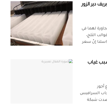
يف دير الزور
جاورة لهما في
والب الثلج،
 ديرالزور24. وقال مراسلنا إنّ سعر
بسبب غياب
 أجور
حاب السرافيس
رصدت شبكة