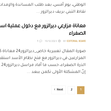
نقاط التبني بريف ديرالزور ...
معاناة مزارعي ديرالزور مع دخول عملية است
الصفراء
1
19/12/2023
BY
EDITORIAL BOARD
صورة المقال تعبيرية خاص_د
المزارعين في ديرالزور مع فتح نظام الأسد است
الذ
إنّ المشكلة الأولى تكمن ببعد ...
Next
2
1