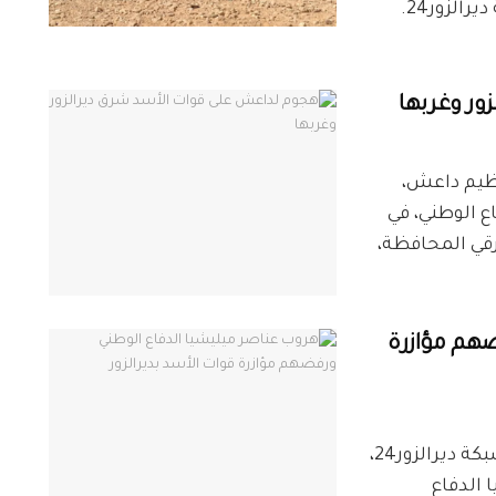
المدعومة من إيران، حسب ما أفاد مراسل شبكة ديرالزور24.
ور وغربها
ص_ديرالزور24 هاجم تنظيم داعش،
 الوطني، في
شرقي المحافظة،
ضهم مؤازرة
صورة المقال تعبيرية خاص_ديرالزور24 علمت شبكة ديرالزور24،
الدفاع