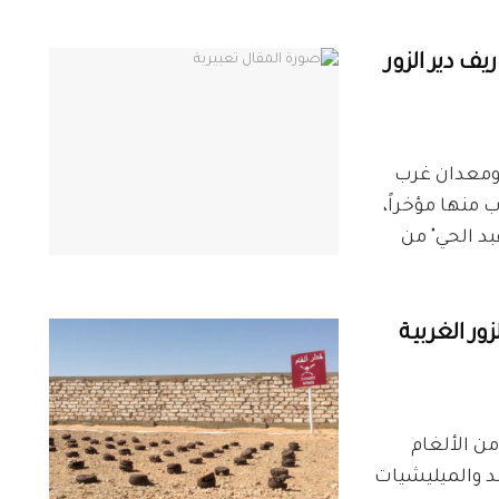
ف دير الزور
 ومعدان غرب
 منها مؤخراً،
 وقال "مالك عبد الحي" من
زور الغربية
من الألغام
د والميليشيات