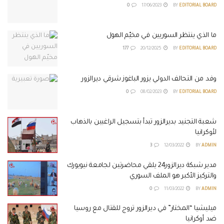
0
17/06/2023
BY
EDITORIAL BOARD
ما الذي ينتظر السوريين في مخيّم الهول
177
20/12/2025
BY
EDITORIAL BOARD
وفد من التحالف الدولي يزور الباغوز شرقي ديرالزور
0
08/02/2023
BY
EDITORIAL BOARD
شعبة التجنيد بديرالزور تبدأ بتسجيل الراغبين بالذهاب
لأوكرانيا
3
12/03/2022
BY
ADMIN
مدير شبكة ديرالزور24 يلقي محاضرتين لجامعة نيويورك
والتركيز الأكبر هو الملف السوري
0
11/03/2022
BY
ADMIN
ميليشيا “المختار” في ديرالزور تروج للقتال مع روسيا
ضد أوكرانيا