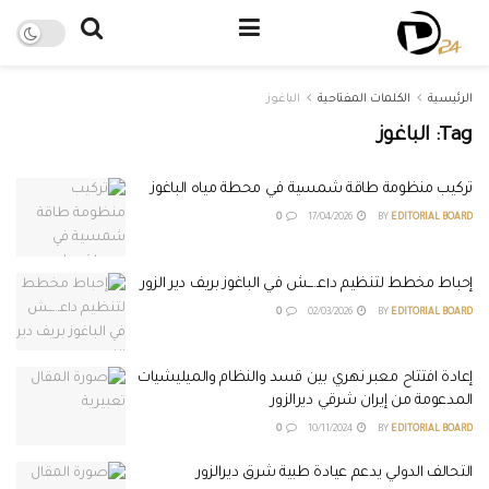
الرئيسية
الكلمات المفتاحية
الباغوز
Tag:
الباغوز
تركيب منظومة طاقة شمسية في محطة مياه الباغوز
0
17/04/2026
BY
EDITORIAL BOARD
إحباط مخطط لتنظيم د١عـ.ـــش في الباغوز بريف دير الزور
0
02/03/2026
BY
EDITORIAL BOARD
إعادة افتتاح معبر نهري بين قسد والنظام والميليشيات
المدعومة من إيران شرقي ديرالزور
0
10/11/2024
BY
EDITORIAL BOARD
التحالف الدولي يدعم عيادة طبية شرق ديرالزور