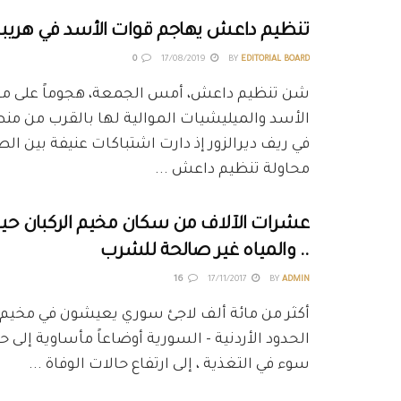
تنظيم داعش يهاجم قوات الأسد في هري
0
17/08/2019
BY
EDITORIAL BOARD
شن تنظيم داعش، أمس الجمعة، هجوماً على مو
الأسد والميليشيات الموالية لها بالقرب من م
في ريف ديرالزور إذ دارت اشتباكات عنيفة بين ا
محاولة تنظيم داعش ...
عشرات الآلاف من سكان مخيم الركبان حي
.. والمياه غير صالحة للشرب
16
17/11/2017
BY
ADMIN
أكثر من مائة ألف لاجئ سوري يعيشون في مخيم "ا
الحدود الأردنية - السورية أوضاعاً مأساوية إلى حدٍ
سوء في التغذية ، إلى ارتفاع حالات الوفاة ...