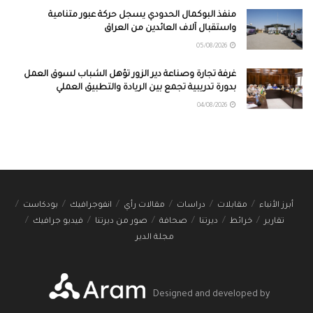
منفذ البوكمال الحدودي يسجل حركة عبور متنامية
واستقبال آلاف العائدين من العراق
05/08/2026
غرفة تجارة وصناعة دير الزور تؤهل الشباب لسوق العمل
بدورة تدريبية تجمع بين الريادة والتطبيق العملي
04/08/2026
أبرز الأنباء
مقابلات
دراسات
مقالات رأي
انفوجرافيك
بودكاست
تقارير
خرائط
ديرتنا
صحافة
صور من ديرتنا
فيديو جرافيك
مجلة الدير
Designed and developed by