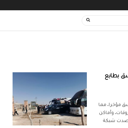
شق بطابع
شق مؤخرا، مما
وقات، وأماكن
 رصدت شبكة