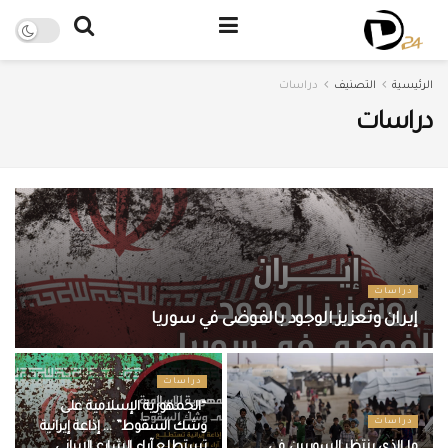
الرئيسية
التصنيف
دراسات
دراسات
دراسات
إيران وتعزيز الوجود بالفوضى في سوريا
دراسات
“الجمهورية الإسلامية على
دراسات
وشك السقوط” … إذاعة إيرانية
ما الذي ينتظر السوريين في
تستطلع آراء الشارع الإيراني