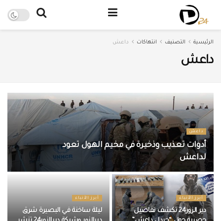
الرئيسية
التصنيف
انتهاكات
داعش
داعش
داعش
أدوات تعذيب وذخيرة في مخيم الهول تعود
لداعش
أبرز الأنباء
أبرز الأنباء
دير الزور24 تكشف تفاصيل
ليلة ساخنة في البصيرة شرق
حصرية حول “خردل داعش”
ديرالزور وشبكة ديرالزور24 تنشر