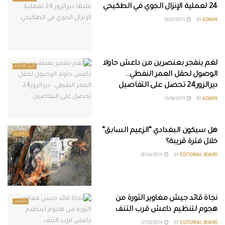
24 لعملية الإنزال الجوي في الطكيحي
16/07/2019
BY
ADMIN
لغم ينفجر بعنصرين من داعش حاولا
أبرز الأنباء
الوصول لحقل العمر النفطي..
ديرالزور24 تحصل على التفاصيل
13/06/2019
BY
ADMIN
هل سيكون البغدادي “الزعيم السابق”
تقارير
خلال فترة قريبة؟
18/04/2019
BY
EDITORIAL BOARD
نجاة قائد جيش مغاوير الثورة من
داعش
هجوم لتنظيم داعش قرب التنف
07/03/2019
BY
EDITORIAL BOARD