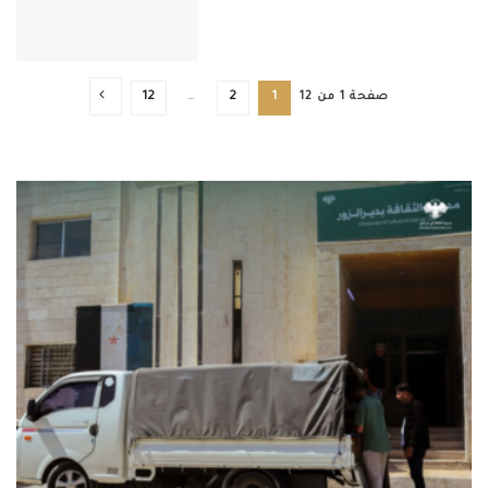
صفحة 1 من 12
1
2
…
12