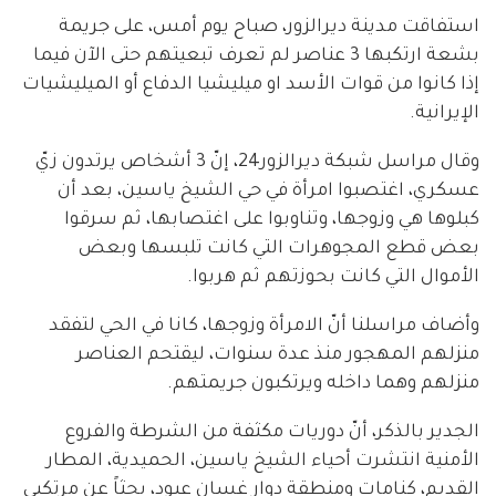
استفاقت مدينة ديرالزور، صباح يوم أمس، على جريمة
بشعة ارتكبها 3 عناصر لم تعرف تبعيتهم حتى الآن فيما
إذا كانوا من قوات الأسد او ميليشيا الدفاع أو الميليشيات
الإيرانية.
وقال مراسل شبكة ديرالزور24، إنّ 3 أشخاص يرتدون زيّ
عسكري، اغتصبوا امرأة في حي الشيخ ياسين، بعد أن
كبلوها هي وزوجها، وتناوبوا على اغتصابها، ثم سرقوا
بعض قطع المجوهرات التي كانت تلبسها وبعض
الأموال التي كانت بحوزتهم ثم هربوا.
وأضاف مراسلنا أنّ الامرأة وزوجها، كانا في الحي لتفقد
منزلهم المهجور منذ عدة سنوات، ليقتحم العناصر
منزلهم وهما داخله ويرتكبون جريمتهم.
الجدير بالذكر، أنّ دوريات مكثفة من الشرطة والفروع
الأمنية انتشرت أحياء الشيخ ياسين، الحميدية، المطار
القديم، كنامات ومنطقة دوار غسان عبود، بحثاً عن مرتكبي