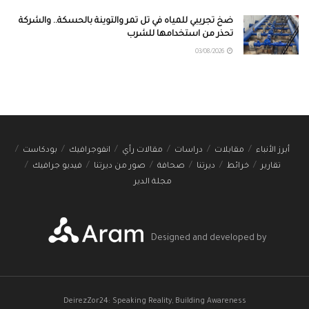
ضخ تجريبي للمياه في تل تمر والتوينة بالحسكة.. والشركة
تحذر من استخدامها للشرب
03/08/2026
أبرز الأنباء
مقابلات
دراسات
مقالات رأي
انفوجرافيك
بودكاست
تقارير
خرائط
ديرتنا
صحافة
صور من ديرتنا
فيديو جرافيك
مجلة الدير
Designed and developed by
DeirezZor24: Speaking Reality, Building Awareness