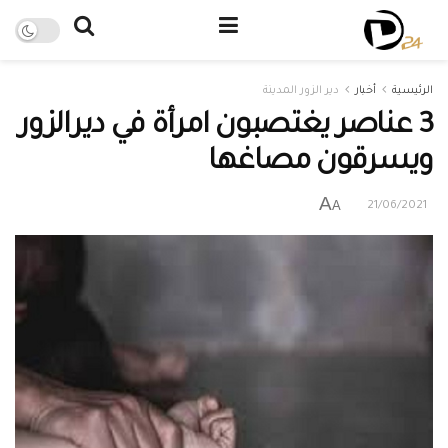
الرئيسية
أخبار
دير الزور المدينة
3 عناصر يغتصبون امرأة في ديرالزور
ويسرقون مصاغها
A
A
21/06/2021