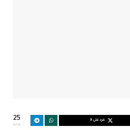
25
غرد على X
قراءة