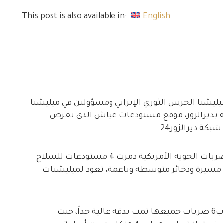
This post is also available in:
English
يليشيا الحرس الثوري الإيراني ومسؤولين في ميليشيا
نية بديرالزور، موقع مستودعات عياش الذي تعرض
كة ديرالزور24.
وبحسب مصدر خاص لشبكة ديرالزور24، فإنّ الضربات الجوية الأمريكية دمرت 4 مستودعات للسلاح
ت مسيرة وذخائر متوسطة وناعمة، تعود لميليشيات
وأضاف المصدر أنه تم استهداف المستودعات ب6 ضربات جميعها تمت بدقة عالية جداً، حيث