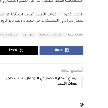
استهدفت فقط الهنكارات التي تضم السلاح والذخيرة، إذ تم ا
الجدير ذكره، أنّ قوات الأسد أعلنت استنفارها 
مطار ديرالزور العسكرية في سماء ريف ديرالزور
كلمات دلالية:
الضربات الأمريكية
ديرالزور
مستودعات ع
Tweet
Share
الموضوع السابق
ارتفاع أسعار الخضار في البوكمال بسبب حاجز
لقوات الأسد
🧐