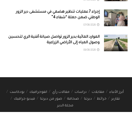
07/08/2026
إجراء 7 عمليات تنظير هضمي في مستشفى دير الزور
الوطني ضمن حملة “شفاء 4”
07/08/2026
الموارد المائية بدير الزور تواصل صيانة أقنية الري لتحسين
وصول المياه إلى الأراضي الزراعية
06/08/2026
أبرز الأنباء
مقابلات
دراسات
مقالات رأي
انفوجرافيك
بودكاست
تقارير
خرائط
ديرتنا
صحافة
صور من ديرتنا
فيديو جرافيك
مجلة الدير
Designed and developed by