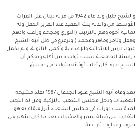
والشيخ خليل ولد عام 1942 في قرية ذيبان على الفرات
الأوسط، من والدته بنت العقيد عبد العزيز الهفل وله
ثمانية أخوة وهم بالترتيب (النوري ومجحم وراغب وادهم
وهفل وثامر وماهر ومحمد ) وترعرع في ظل أبيه الشيخ
عبود، درس الابتدائية والإعدادية وأكمل الثانوية، ولم يكمل
دراسته الجامعية بسبب تواجده بين أهله وبحكم أن
الشيخ عبود كان أغلب أوقاته متواجد في دمشق.
بعد وفاة أبيه الشيخ عبود الجدعان 1987 تقلد مشيخة
العقيدات ودخل مجلس الشعب بالتزكية، ومن ثم انتخب
لمدة ست دورات في مجلس الشعب، أبرز ماقام به هو
التقارب بين قبيلة شمر والعقيدات بعد ما كان بينهم من
حروب وعداوت تاريخية.