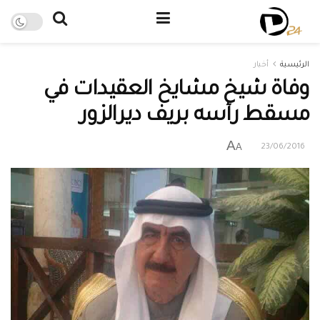
الرئيسية
أخبار
وفاة شيخ مشايخ العقيدات في
مسقط رأسه بريف ديرالزور
A
A
23/06/2016