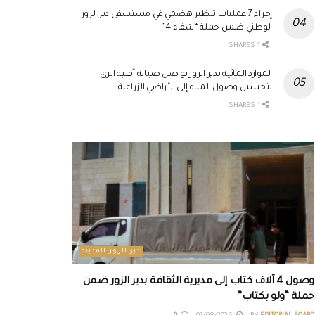
إجراء 7 عمليات تنظير هضمي في مستشفى دير الزور
الوطني ضمن حملة “شفاء 4”
1 SHARES
الموارد المائية بدير الزور تواصل صيانة أقنية الري
لتحسين وصول المياه إلى الأراضي الزراعية
1 SHARES
دير الزور المدينة
وصول 4 آلاف كتاب إلى مديرية الثقافة بدير الزور ضمن
حملة “ولو بكتاب”