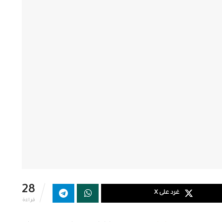
28
غرد على X
قراءة