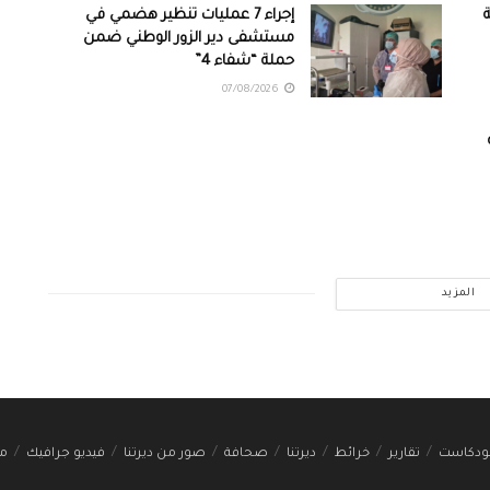
ة
إجراء 7 عمليات تنظير هضمي في
مستشفى دير الزور الوطني ضمن
حملة “شفاء 4”
07/08/2026
المزيد
ودكاست
تقارير
خرائط
ديرتنا
صحافة
صور من ديرتنا
فيديو جرافيك
مج