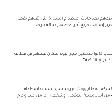
رعهم بعد حادث اصطدام السيارة التي تقلهم بقطار
العزيز إضافة لجريح آخر بعضهم بحالة حرجة.
إفادة لشبكة ديرالزور 24:”أن الضحايا كانوا متجهين فجر اليوم لمكان عملهم في قطاف
 لسكة القطار بوقت غير مناسب تسبب باصطدام
القطار بالسرفيس الذي يقلهم مما أدى لمقتل 4 من أبناء مدينة البوكمال وشخص آخر من حلب وجرح