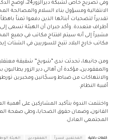
وفي تصريح خاص لشب
الانتقالية ومسؤول بناء السلام والمصالحة المجت
تقديراً لتضحيات أبنائها الذين دفعوا ثمناً باهظ
أطراف متعددة. وأكد جبران أن الهيئة تسعى إلى
مشيراً إلى أنه سيتم افتتاح مكاتب في جميع الم
مكاتب خارج البلاد تتيح للسوريين في الشتات إ
ومن جانبها، تحدثت ندى “شويخ” شقيقة معتقلين
والمفقودين، مؤكدة أن أهالي دير الزور يطالبو
والانتهاكات من ضباط وسجّانين ومخبرين تورطوا
أقبية النظام.
واختتمت الندوة بتأكيد المشاركين على أهمية ال
القانون، وضمان حقوق الضحايا، وطي صفحة الم
المجتمعي العادل.
كلمات دلالية:
المختفين قسراً
المفقودين
الهيئة الوطن