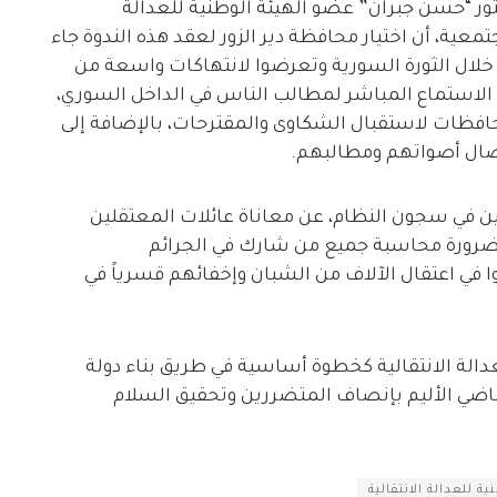
كة ديرالزور24، أوضح الدكتور “حسن جبران” عضو الهيئة الوطنية للعدالة
معية، أن اختيار محافظة دير الزور لعقد هذه الندوة جاء
اً خلال الثورة السورية وتعرضوا لانتهاكات واسعة من
 الاستماع المباشر لمطالب الناس في الداخل السوري،
حافظات لاستقبال الشكاوى والمقترحات، بالإضافة إلى
يصال أصواتهم ومطالبهم.
 في سجون النظام، عن معاناة عائلات المعتقلين
ن بضرورة محاسبة جميع من شارك في الجرائم
 في اعتقال الآلاف من الشبان وإخفائهم قسرياً في
عدالة الانتقالية كخطوة أساسية في طريق بناء دولة
اضي الأليم بإنصاف المتضررين وتحقيق السلام
ية للعدالة الانتقالية