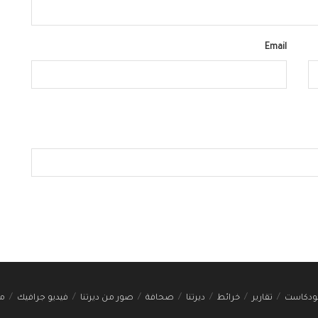
Email
ودكاست
تقارير
خرائط
ديرتنا
صحافة
صور من ديرتنا
فيديو جرافيك
مج