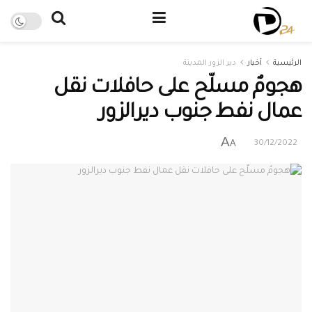
الرئيسية
أخبار
دير الزور المدينة
هجومٌ مسلّح على حافلات نقل
عمال نفط جنوب ديرالزور
A
A
30/12/2022