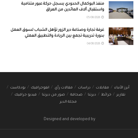
منفذ البوكمال الحدودي يسجل حركة عبور متنامية
واستقبال آلاف العائدين من العراق
05/08/2026
غرفة تجارة وصناعة دير الزور تؤهل الشباب لسوق العمل
بدورة تدريبية تجمع بين الريادة والتطبيق العملي
04/08/2026
أبرز الأنباء
مقابلات
دراسات
مقالات رأي
انفوجرافيك
بودكاست
تقارير
خرائط
ديرتنا
صحافة
صور من ديرتنا
فيديو جرافيك
مجلة الدير
Designed and developed by