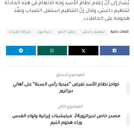
يُشار إلى أنّ إعلام نظام الأسد وجه الاتهام في هذه الحادثة
لتنظيم داعش، وقال إنّ التنظيم استغل الضباب ونفّذ
هجومه على الحافلات.
كلمات دلالية:
تنظيم داعش
حقل التيم
ديرالزور
شركة الفرات
الموضوع السابق
حواجز نظام الأسد تفرض “عيدية رأس السنة” على أهالي
ديرالزور
الموضوع التالي
مصدر خاص لديرالزور24: ميليشيات إيرانية ولواء القدس
وراء هجوم التيم