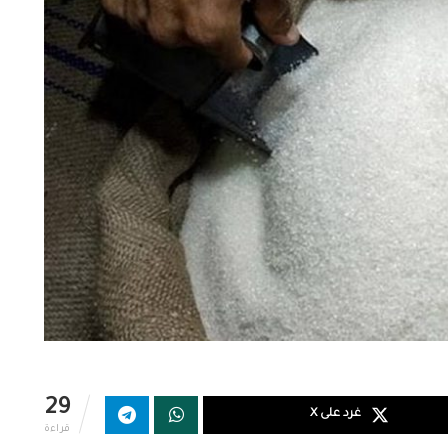
29
غرد على X
قراءة