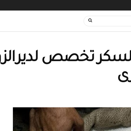
لسكر تخصص لديرالزور 
ى