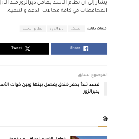
يُشار إلى أنّ نظام الأسد يعامل ديرالزور منذ الأ
المحافظات في كافة مجالات الدعم والتنمية.
كلمات دلالية:
السكر
ديرالزور
نظام الأسد
Tweet
Share
الموضوع السابق
قسد تبدأ بحفر خندق يفصل بينها وبين قوات الأس
بديرالزور
🧐