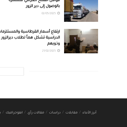
قوافل القمح العراقي مستمرة
بالوصول إلى دير الزور
02/05/2025
ارتفاع أسعار القرطاسية والمستلزما
الدراسية تشكل هماً لطلاب ديرالزور
وذويهم
21/02/2025
أبرز الأنباء
مقابلات
دراسات
مقالات رأي
انفوجرافيك
ب