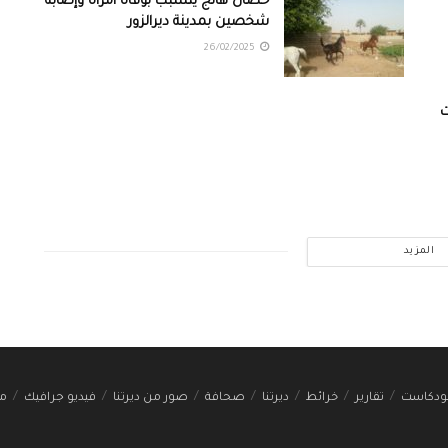
حصان هائج يتسبب بوفاة امرأة وإصابة
شخصين بمدينة ديرالزور
26/02/2025
ت
المزيد
ودكاست
تقارير
خرائط
ديرتنا
صحافة
صور من ديرتنا
فيديو جرافيك
مج