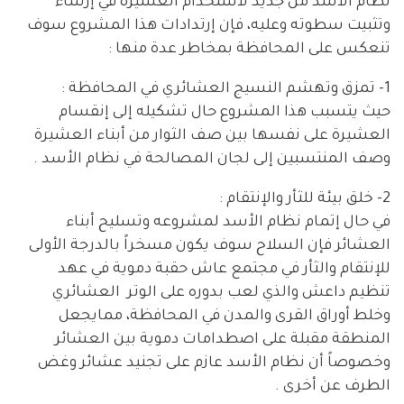
نظام الأسد من جديد لاستخدام العشيرة في إرساء
وتثبيت سطوته وعليه، فإن إرتدادات هذا المشروع سوف
تنعكس على المحافظة بمخاطر عدة منها :
1- تمزق وتهشم النسيج العشائري في المحافظة :
حيث يتسبب هذا المشروع حال تشكيله إلى إنقسام
العشيرة على نفسها بين صف الثوار من أبناء العشيرة
وصف المنتسبين إلى لجان المصالحة في نظام الأسد .
2- خلق بيئة للثأر والإنتقام :
في حال إتمام نظام الأسد لمشروعه وتسليح أبناء
العشائر فإن السلاح سوف يكون مسخراً بالدرجة الأولى
للإنتقام والثأر في مجتمع عاش حقبة دموية في عهد
تنظيم داعش والذي لعب بدوره على الوتر العشائري
وخلط أوراق القرى والمدن في المحافظة، ممايجعل
المنطقة مقبلة على اصطدامات دموية بين العشائر
وخصوصاً أن نظام الأسد عازم على تجنيد عشائر وغض
الطرف عن أخرى .