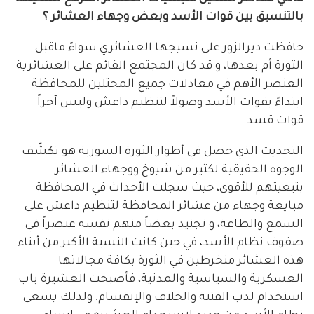
بالتنسيق بين قوات الأسد وبعض وجهاء العشائر ؟
حافظت ديرالزور على نسيجها العشائري سواءً ماقبل
الثورة أم بعدها، و قد كان المجتمع القائم على العشائرية
العنصر الأهم في معادلات جميع المحتلين للمحافظة
ابتداءً بقوات الأسد وصولاً لتنظيم داعش وليس آخراً
قوات قسد.
التحديث الذي حصل في أطوار الثورة السورية هو تكشّف
الوجوه الحقيقية لكثير من شيوخ ووجهاء العشائر
بتبعيتهم للأقوى، حيث سجلت الأحداث في المحافظة
مبايعة وجهاء من عشائر المحافظة لتنظيم داعش على
السمع والطاعة، و تجنيد بعضاً منهم نفسه عنصراً في
صفوف نظام الأسد، في حين كانت النسبة الأكبر من أبناء
هذه العشائر منخرطين في الثورة بكافة مجالاتها
العسكرية والسياسية والمدنية، فأصبحت العشيرة باب
استخدام لدب الفتنة والخلاف والإنقسام, ولذلك يسعى