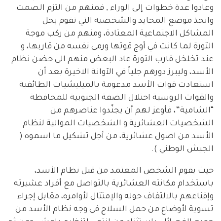
وعادوا عدة خطوات إلى الوراء , فمنهم من التزم الصمت
واتخذ موضع المحايد والشخصية التي تقوم بحل
المشاكل الاجتماعية المعتادة، ومنهم من ركب موجة
الثورة لما كانت في أوج قوتها ورمى نفسه من قاربها، و
عند تخلخل قارب الثورة عاد البعض منهم الى حضن نظام
الأسد، وليبرز دورهم جلياً في الآوانة الاخيرة بعد أن
استعادت قوات الأسد مدعومة بالميليشيات الطائفية
والقوات الروسية احتلال الضفة الجنوبية للمحافظة
“الشامية”، فأوعز لهم أن يجنّدوا عناصرهم من
الشخصيات العشائرية و الشخصيات الموالية لنظام
الأسد من اصول عشائرية، من أجل تشكيل ما اسموه (
الجيش الوطني ).
حيث يقوم الشخص المعتمد من قبل نظام الأسد،
باستخدام مكانته العشائرية بالتواصل مع أفراد عشيرته
وإقناعهم بالالتفاف حوله والإمتثال لأوامره، مقابل إجراء
تسوية لأوضاع من حمل السلاح في وجه نظام الأسد من