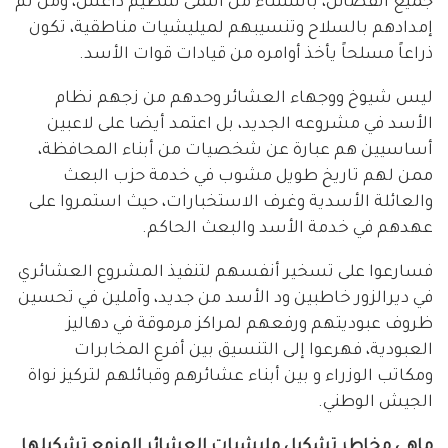
جميع الفصائل، باستثناء من انتمى لتنظيم داعش، ومن ثم
إمدادهم بالسلاح وتنسيبهم لميليشيات مناطقية، تكون
ذراعاً مسلحاً يأخذ أوامره من قيادات قوات الأسد.
ليس شيوخ ووجهاء العشائر وحدهم من زجهم نظام
الأسد في مشروعه الجديد، بل اعتمد أيضا على لاعبين
أساسيين هم عبارة عن شخصيات من أبناء المحافظة،
ممن لهم تاريخ طويل مشوب في خدمة حزب البعث
والعائلة الأسدية وغرف الاستخبارات، حيث استمروا على
عهدهم في خدمة الأسد والبعث الحاكم.
فسارعوا على تسخير أنفسهم لتنفيذ المشروع العشائري
في ديرالزور خاطبين ود الأسد من جديد، وآملين في تحسين
ظروف عبوديتهم ورفعهم لمراكز مرموقة في دهاليز
العبودية، فهرعوا إلى التنسيق بين أفرع المخابرات
ومكاتب الوزراء و بين أبناء عشائرهم وقبائلهم لتركيز نواة
الجيش الوطني.
ماهي مخاطر تشكيل مليشيات العشائر المزمع تشكيلها