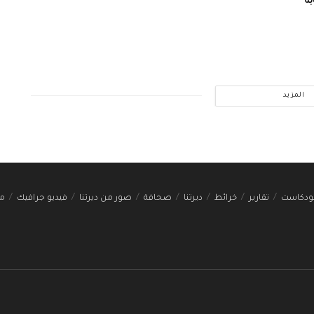
ة
المزيد
ودكاست
تقارير
خرائط
ديرتنا
صحافة
صور من ديرتنا
فيديو جرافيك
مج