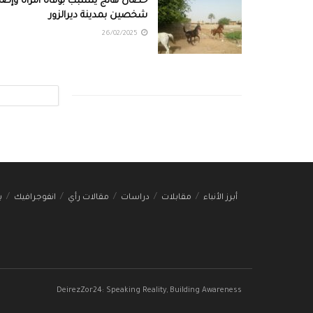
حصان هائج يتسبب بوفاة امرأة وإصاب
شخصين بمدينة ديرالزور
26/02/2025
أبرز الأنباء
مقابلات
دراسات
مقالات رأي
انفوجرافيك
ب
DeirezZor24: Speaking Reality, Building Awareness