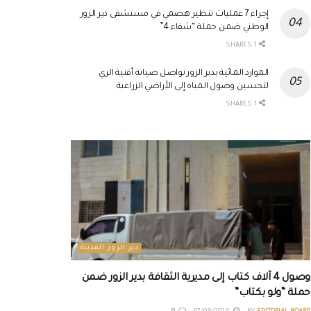
إجراء 7 عمليات تنظير هضمي في مستشفى دير الزور
الوطني ضمن حملة “شفاء 4”
1 SHARES
الموارد المائية بدير الزور تواصل صيانة أقنية الري
لتحسين وصول المياه إلى الأراضي الزراعية
1 SHARES
دير الزور المدينة
وصول 4 آلاف كتاب إلى مديرية الثقافة بدير الزور ضمن
حملة “ولو بكتاب”