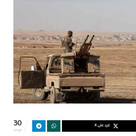
30
غرد على X
قراءة