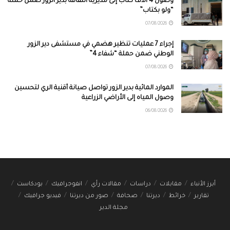
وصول 4 آلاف كتاب إلى مديرية الثقافة بدير الزور ضمن حملة
“ولو بكتاب”
07/08/2026
إجراء 7 عمليات تنظير هضمي في مستشفى دير الزور
الوطني ضمن حملة “شفاء 4”
07/08/2026
الموارد المائية بدير الزور تواصل صيانة أقنية الري لتحسين
وصول المياه إلى الأراضي الزراعية
06/08/2026
أبرز الأنباء
مقابلات
دراسات
مقالات رأي
انفوجرافيك
بودكاست
تقارير
خرائط
ديرتنا
صحافة
صور من ديرتنا
فيديو جرافيك
مجلة الدير