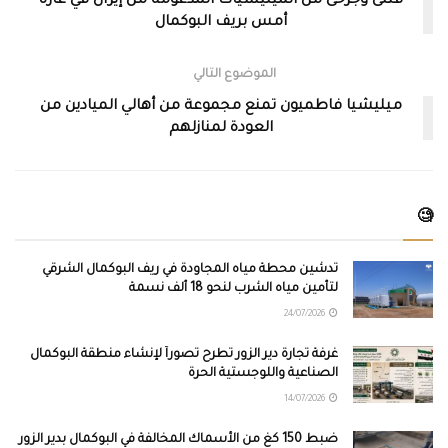
قتلى وجرحى من الميليشيات المدعومة من إيران في غارة
أمس بريف البوكمال
الموضوع التالي
ميليشيا فاطميون تمنع مجموعة من أهالي الميادين من
العودة لمنازلهم
🧐
تدشين محطة مياه المجاودة في ريف البوكمال الشرقي
لتأمين مياه الشرب لنحو 18 ألف نسمة
24/07/2026
غرفة تجارة دير الزور تطرح تصوراً لإنشاء منطقة البوكمال
الصناعية واللوجستية الحرة
14/07/2026
ضبط 150 كغ من الأسماك المخالفة في البوكمال بدير الزور