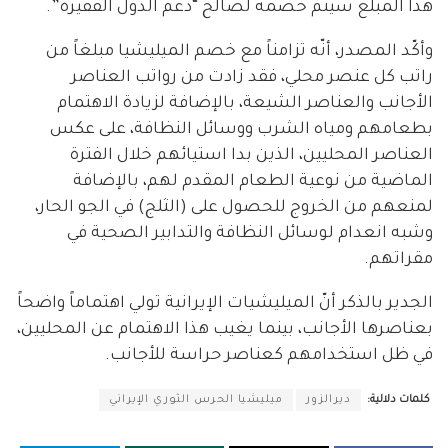
هذا المبلغ سيتم خصمه لصالح “دعم الدول الفقيرة”.
وأكّد المصدر، أنّه تزامناً مع خصم الميليشيا مبلغاً من
راتب كل عنصر محلي، فقد زادت من رواتب العناصر
الأجانب والعناصر الشيعة، بالإضافة لزيادة الاهتمام
بطعامهم ومياه الشرب ووسائل النظافة، على عكس
العناصر المحليين، الذين بدا استيائهم خلال الفترة
الماضية من نوعية الطعام المقدم لهم، بالإضافة
لمنعهم من الخروج للحصول على (الثلج) في الجو الحار،
وشبه انعدام لوسائل النظافة والتدابير الصحية في
مقراتهم.
الجدير بالذكر أنّ الميليشيات الإيرانية تولي اهتماماً واضحاً
بعناصرها الأجانب، بينما يغيب هذا الاهتمام عن المحليين،
في ظل استخدامهم كعناصر حراسة للأجانب.
كلمات دلالية:
ديرالزور
ميليشيا الحرس الثوري الإيراني