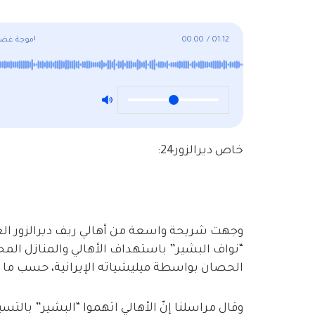
01:12
/
00:00
موجة غضب لأهالي ريف ديرالزور الغربي على نواف البشير لهذا السبب!
خاص ديرالزور24:
وجهت شريحة واسعة من أهالي ريف ديرالزور ال
“نواف البشير” باستهداف الأهالي والمنازل المح
الحصان بواسطة ميليشياته الإيرانية، حسب ما أفا
وقال مراسلنا إنّ الأهالي اتهموا “البشير” بال