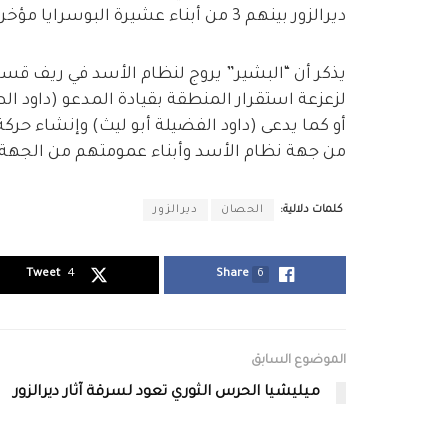
ديرالزور بينهم 3 من أبناء عشيرة البوسرايا مؤخراً.
يذكر أن “البشير” يروج لنظام الأسد في ريف قس
لزعزعة استقرار المنطقة بقيادة المدعو (داود ا
أو كما يدعى (داود الفضيلة أبو ليث) وإنشاء حرك
من جهة نظام الأسد وأبناء عمومتهم من الجهة
كلمات دلالية:
الحصان
ديرالزور
Tweet
4
Share
6
الموضوع السابق
ميليشيا الحرس الثوري تعود لسرقة آثار ديرالزور