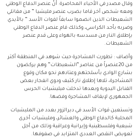
وقال مصدر في الأحياء المحاصرة: أنّ عنصر الدفاع الوطني
ومعه شخص آخر قاما بضرب عنصر مليشيا ” من مقاتلي
الشعيطات الذين انضموا سابقاً لقوات الأسد ” بالأيدي
وضربه بأحد الكراسي، وكذلك قام عنصر الدفاع الوطني
بإطلاق النار من مسدسه بالهواء وعلى قدم عنصر
الشعيطات.
وأضاف : تطورت المشاجرة حيث شوهد في المنطقة أكثر
من 20عنصراً من عناصر “الشعيطات” وهم يركضون
بشارع الوادي بأسلحتهم وعتادهم نحو مكان وقوع
المشاجرة، تلاها إطلاق نار كثيف ودوي انفجار بعض
القنابل اليدوية وبعدها تدخلت ميليشيات الحرس
الجمهوري لإيقاف المشاجرة وفضها.
وتستعين قوات الأسد في ديرالزور بعدد من المليشيات
المحلية كالدفاع الوطني والعشائر، ومليشيات أخرى
شيعية وفلسطينية وإيرانية وعراقية وذلك من أجل
تعويض النقص العددي المتزايد في صفوفها.