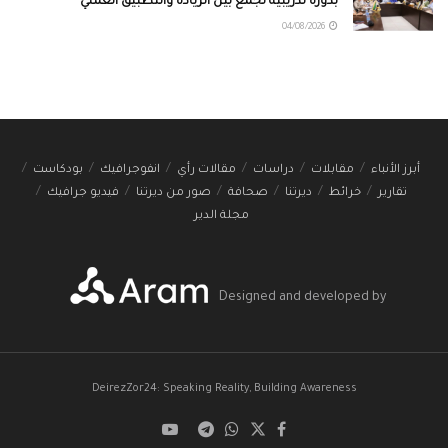
بدورة تدريبية تجمع بين الريادة والتطبيق العملي
04/08/2026
أبرز الأنباء
مقابلات
دراسات
مقالات رأي
انفوجرافيك
بودكاست
تقارير
خرائط
ديرتنا
صحافة
صور من ديرتنا
فيديو جرافيك
مجلة الدير
Designed and developed by
DeirezZor24: Speaking Reality, Building Awareness