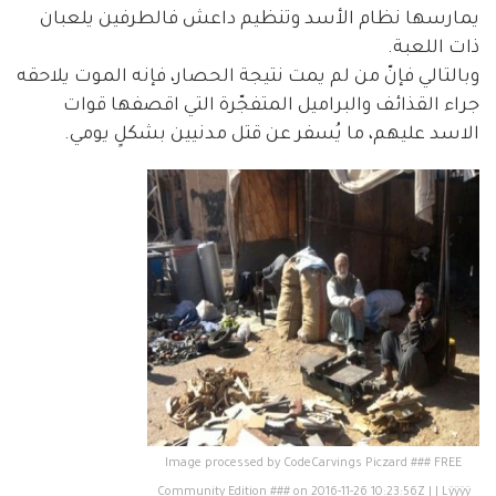
يمارسها نظام الأسد وتنظيم داعش فالطرفين يلعبان
ذات اللعبة.
وبالتالي فإنّ من لم يمت نتيجة الحصار، فإنه الموت يلاحقه
جراء القذائف والبراميل المتفجّرة التي اقصفها قوات
الاسد عليهم، ما يُسفر عن قتل مدنيين بشكلٍ يومي.
Image processed by CodeCarvings Piczard ### FREE
Community Edition ### on 2016-11-26 10:23:56Z | | Lÿÿÿÿ