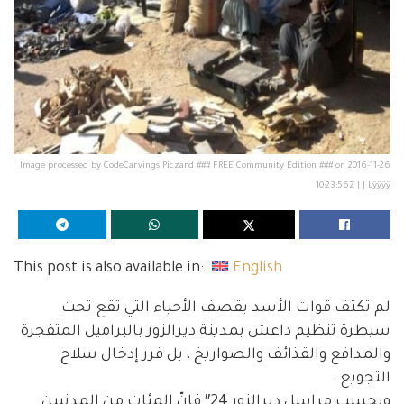
Image processed by CodeCarvings Piczard ### FREE Community Edition ### on 2016-11-26
10:23:56Z | | Lÿÿÿÿ
This post is also available in:
English
لم تكتف قوات الأسد بقصف الأحياء التي تقع تحت
سيطرة تنظيم داعش بمدينة ديرالزور بالبراميل المتفجرة
والمدافع والقذائف والصواريخ ، بل قرر إدخال سلاح
التجويع.
وبحسب مراسل ديرالزور 24″ فإنّ المئات من المدنيين