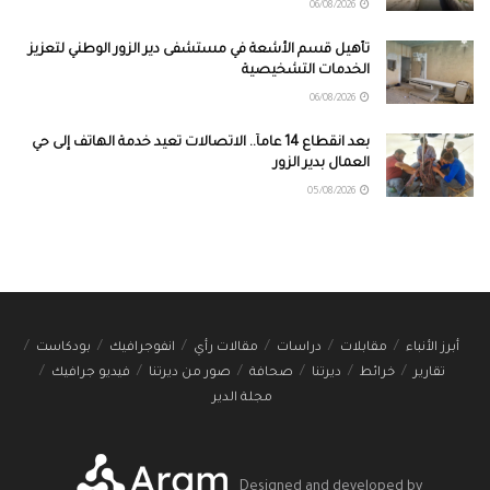
06/08/2026
تأهيل قسم الأشعة في مستشفى دير الزور الوطني لتعزيز
الخدمات التشخيصية
06/08/2026
بعد انقطاع 14 عاماً.. الاتصالات تعيد خدمة الهاتف إلى حي
العمال بدير الزور
05/08/2026
أبرز الأنباء
مقابلات
دراسات
مقالات رأي
انفوجرافيك
بودكاست
تقارير
خرائط
ديرتنا
صحافة
صور من ديرتنا
فيديو جرافيك
مجلة الدير
Designed and developed by