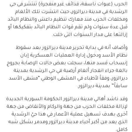
الحرب (عبوات ناسفة، قذائف غير منفجرة) تنتشر في حي
الرشدية في مدينة ديرالزور، حيث انتشرت تلك الألغام
ومخلفات الحرب منذ معارك تنظيم داعش والنظام البائد
قبل عدة سنوات ولم تقم قوات النظام البائد بتفكيكها أو
إزالتها على مدار السنوات التي خلت.
وأضاف أنه في بداية تحرير مدينة ديرالزور بعد سقوط
نظام الأسد ودخول إدارة العمليات العسكرية إبان
إنسحاب قسد منها، سجلت بعض حالات الإصابة بجروح
بالغة جراء انفجار ألغام أرضية في حي الرشدية بمدينة
ديرالزور، وفقاً لأطباء في المشفى الوطني “مشفى الأسد
سابقاً” بمدينة ديرالزور.
وقد ناشد أهالي مدينة ديرالزور الحكومة السورية الجديدة
لإزالة مخلفات الحرب من جهة والركام والأنقاض من جهة
أخرى بهدف تسهيل عملية الأعمار في هذا حيّ الرشدية
الذي يعد من أكبر أحياء مدينة ديرالزور ومدمر بشكل شبه
كامل.