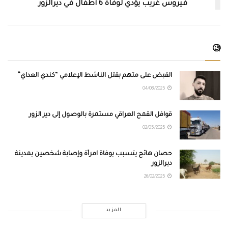
فيروس غريب يؤدي لوفاة 6 أطفال في ديرالزور
🧐
القبض على متهم بقتل الناشط الإعلامي “كندي العداي”
04/08/2025
قوافل القمح العراقي مستمرة بالوصول إلى دير الزور
02/05/2025
حصان هائج يتسبب بوفاة امرأة وإصابة شخصين بمدينة
ديرالزور
26/02/2025
المزيد