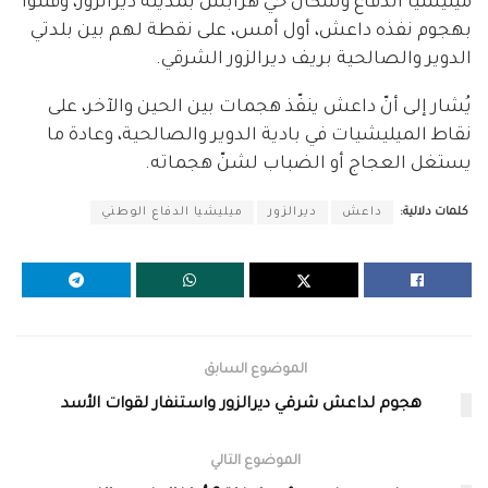
ميليشيا الدفاع وسكان حيّ هرابش بمدينة ديرالزور، وقتلوا
بهجوم نفذه داعش، أول أمس، على نقطة لهم بين بلدتي
الدوير والصالحية بريف ديرالزور الشرقي.
يُشار إلى أنّ داعش ينفّذ هجمات بين الحين والآخر، على
نقاط الميليشيات في بادية الدوير والصالحية، وعادة ما
يستغل العجاج أو الضباب لشنّ هجماته.
كلمات دلالية:
داعش
ديرالزور
ميليشيا الدفاع الوطني
الموضوع السابق
هجوم لداعش شرقي ديرالزور واستنفار لقوات الأسد
الموضوع التالي