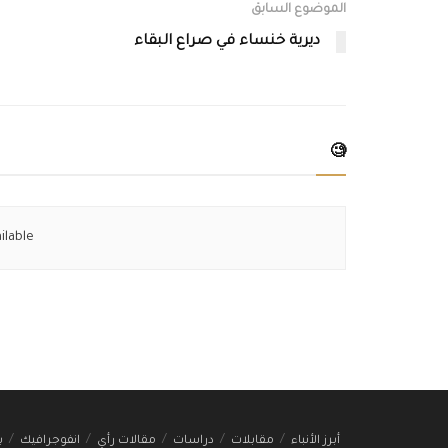
الموضوع السابق
ديرية خنساء في صراع البقاء
🧐
ilable
أبرز الأنباء
مقابلات
دراسات
مقالات رأي
انفوجرافيك
ب