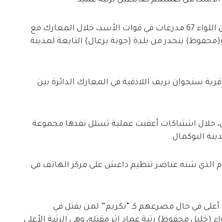
 الأسد، من ضمنهم ضابطين برتبة عميد.
حيث قتل اللواء (خليل أحمد محفوظ) رئيس أركان اللواء 67 مدرعات في قوات الأسد، خلال المعارك مع
محفوظ) ينحدر من بلدة (جوبة برغال) التابعة لمدينة
رية سنجوان بريف اللاذقية في المعارك الدائرة بين
ني، خلال اشتباكات أعقبت عملية تسلل نفذها مجموعة
نة البوكمال.
م الذي شنه عناصر تنظيم داعش على مركز الهاتف في
 أعلى في حال مصرعهم كـ “تكريم” لمن يقتل في
 (خليل محفوظ) رتبة عماد إثر مقتله، وهي الرتبة الأعلى