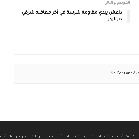
الموضوع التالي
داعش يبدي مقاومة شرسة في آخر معاقله شرقي
ديرالزور
No Content Ava
ودكاست
تقارير
خرائط
ديرتنا
صحافة
صور من ديرتنا
فيديو جرافيك
مج