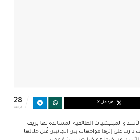
28
غرد على X
قراءة
 و الميليشيات الطائفية المساندة لها بريف
ث دارت على إثرها مواجهات بين الجانبين قُتل خلالها