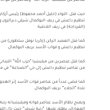
عناصر من ميليشيا “حزب الله” وعناصر من قوات
تنظيم داعش في ريف البوكمال شرقي ديرالزور، و(
(القرداحة) في ريف اللاذقية.
كما قتل العميد الركن (زكريا نوفل سلطون) من ق
تنظيم داعش و قوات الأسد بريف البوكمال.
كما قتل عنصرين من ميليشيا “حزب الله” اللبنا
من عناصر تنظيم داعش إلى حي “الصناعة” في مدي
كما قضى عدداً من عناصر قوات الأسد إثر الهجو
بلدة “الجلاء” بريف البوكمال.
ويمنح نظام الأسد عناصر قواته وميليشياته رتبة
المعارك، يطلق عليها “رتبة شرف” حيث نال اللواء