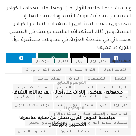
وليست هذه الحادثة الأولى من نوعها، فاستهداف الكوادر
الطبية جريمة دأبت قوات الأسد وداعميه عليها، إذ
يتعمدون قصف المشافي واستهداف النقاط والكوادر
الطبية، ومن ذلك استهداف الطبيب يوسف في الشحيل
وصيدلاني في منطقة العزبة، في محاولات مستمرة لوأد
الثورة وداعميها
كلمات دلالية:
#ديرالزور
إيران
اغتيال
البوكمال
التحالف الدولي
الثورة السورية
الحرس الثوري الإيراني
الشحيل
الشعيطات
الفرات
الفيلق الخامس
الموضوع السابق
القوات الروسية
المدنيين
الميادين
الميليشيات الإيرانية
مجهولون يفرضون إتاوات على أهالي ريف ديرالزور الشرقي
بلدة الشحيل
بلدة الصالحية
داعش
دكتور
دير الزور
ديرالزور
قتل
قسد
قوات الأسد
قوات التحالف الدولي
الموضوع التالي
قوات سوريا الديمقراطية
مدينة ديرالزور
ميليشيا الحرس الثوري تتخلى عن حماية عناصرها
ميليشيا الحرس الثوري الإيراني
ميليشيا الدفاع الوطني
المحليين بالبوكمال
ميليشيا حزب الله
ميليشيا فاطميون
ميليشيا لواء القدس