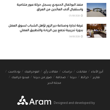
منفذ البوكمال الحدودي يسجل حركة عبور متنامية
واستقبال آلاف العائدين من العراق
05/08/2026
غرفة تجارة وصناعة دير الزور تؤهل الشباب لسوق العمل
بدورة تدريبية تجمع بين الريادة والتطبيق العملي
04/08/2026
أبرز الأنباء
مقابلات
دراسات
مقالات رأي
انفوجرافيك
بودكاست
تقارير
خرائط
ديرتنا
صحافة
صور من ديرتنا
فيديو جرافيك
مجلة الدير
Designed and developed by