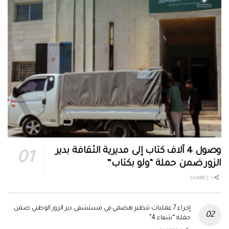
وصول 4 آلاف كتاب إلى مديرية الثقافة بدير
الزور ضمن حملة “ولو بكتاب”
1 SHARES
إجراء 7 عمليات تنظير هضمي في مستشفى دير الزور الوطني ضمن
حملة “شفاء 4”