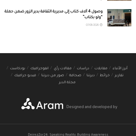
وصول 4 آلاف كتاب إلى مديرية الثقافة بدير الزور ضمن حملة
“ولو بكتاب”
07/08/2026
أبرز الأنباء
مقابلات
دراسات
مقالات رأي
انفوجرافيك
بودكاست
تقارير
خرائط
ديرتنا
صحافة
صور من ديرتنا
فيديو جرافيك
مجلة الدير
Designed and developed by
DeirezZor24: Speaking Reality, Building Awareness