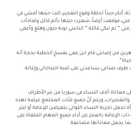
تطيع تجاوز الحادثة، أذكر جيداً لحظة وقوع التفجير، كنت حينها أمشي في
ني، فوقعت أرضاً، شعرت حينها بألم قاتل وتفاجأت
مني ” ثم تبكي قائلة ” انتابتني نوبة جنون وهلع وأغمي
رين من إصابتي قام ابن عمي بفسخ الخطبة بحجة أنه
ياة”.
 طرف صناعي يساعدني على تلبية احتياجاتي وإعالة
معاناة آلاف النساء في سوريا من بتر الأطراف
التفجيرات، ورغم أنّ جميع فئات المجتمع عرضة لهذه
أة تجعل تجربة النساء اللواتي يتعرضن للإعاقة أو لبتر
ات الإعاقة بالعجز عن أداء جميع المهام الملقاة على
د، مما يجعل معاناتها مضاعفة.