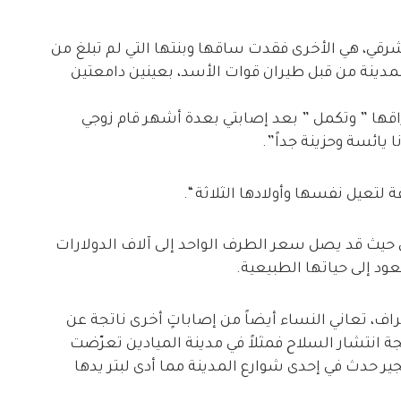
الزور الشرقي، هي الأخرى فقدت ساقها وبنتها التي لم تبلغ من
 للمدينة من قبل طيران قوات الأسد، بعينين دامعتين
 فراقها ” وتكمل ” بعد إصابتي بعدة أشهر قام زوجي
ا يائسة وحزينة جداً”.
لتعيل نفسها وأولادها الثلاثة “.
 حيث قد يصل سعر الطرف الواحد إلى آلاف الدولارات
ود إلى حياتها الطبيعية.
راف، تعاني النساء أيضاً من إصاباتٍ أخرى ناتجة عن
انتشار السلاح فمثلاً في مدينة الميادين تعرّضت
ً لإصابة نتيجة تفجير حدث في إحدى شوارع المدينة مما أدى لبتر يدها