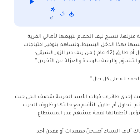
x1
زلها، تنسج ليف الحمام لتبيعها لأهالي القرية
نفسها بهذا الدخل البسيط، وتساهم بتوفير احتياجات
دير الزور الشرقي:
والتشاؤم والرغبة بالوحدة والعزلة عن الآخرين”.
لحمدلله على كل حال”.
امت إحدى طائرات قوات الأسد الحربية بقصف الحي حيث
. تحاول أم طارق التأقلم مع حالتها وظروف الحرب
لتؤمن لأطفالها لقمة عيشهم قدر المستطاع.
ك آلاف النساء أصبحنّ مقعدات أو فقدن أحد