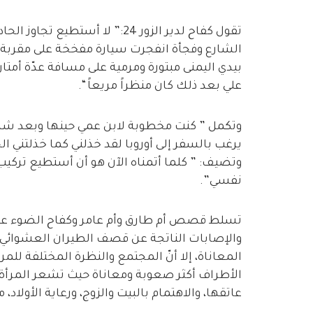
تقول كفاح لدير الزور 24:” لا أس
الشارع وفجأة انفجرت سيارة مفخخة على مقربة م
بيدي اليمنى مبتورة ومرمية على مسافة عدّة أمتار 
علي بعد ذلك كان منظراً مريعاً “.
وتكمل ” كنت مخطوبة لابن عمي حينها وبعد شه
يرغب بالسفر إلى أوروبا لقد خذلني كما خذلتني الح
وتضيف: ” كلما أتمناه الآن هو أن أستطيع تركيب
نفسي”.
تسلط قصص أم طارق وأم عامر وكفاح الضوء على 
والإصابات الناتجة عن قصف الطيران العشوائي و
المعاناة، إلا أنّ المجتمع والنظرة المختلفة للمر
الأطراف أكثر صعوبة ومعاناة حيث تشعر المرأة ذ
عاتقها، والاهتمام بالبيت والزوج، ورعاية الأولا