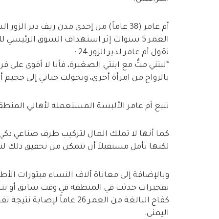
أم عامر (38 عاماً) من إحدى مدن ريف دير 
العمر 5 سنوات إثر استهداف السوق الرئيسي
تقول أم عامر لدير الزور 24 :
“ليتني متُّ مع ابنتي الصغيرة، فأنا لا أقوى على
بالزواج من امرأة أخرى، وتحولت حياتي إلى جحيم أن
تبيع أم عامر الألبسة المستعملة لأهالي المنطقة 
كما أنها لا تملك المال لتركيب طرف صناعي ذكي
لكنها تأمل مستقبلاً أن تتمكن من تحقيق ذلك لتع
وبالإضافة إلى معاناة آلاف النساء مبتورات الأط
تفجيرات حدثت في المنطقة في وقت سابق أو نتجة 
كفاح البالغة من العمر 26 عاما
اليمنى.