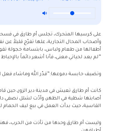
على كرسيها المتحرك، تجلس أم طارق في فسحة من
وأصحاب المحال التجارية، علها تفرّج قليلاً عن 
أطفالها من طعام ولباس، بابتسامة خجولة تقول أم طارق (42 عام ) من ريف 
”لم يعد لحياتي معنى، فأنا أشعر دائماً بالإحباط 
وتضيف حابسة دموعها:”قدّر الله وماشاء فعل ا
كانت أم طارق تعيش في مدينة دير الزور، حين ق
أصابتها شظية في الظهر، وأدّت لشلل نصفي دائم
القاسية، حيث بدأت العمل في بيع ليف الحمام 
وليست أم طارق وحدها من تأذت من الحرب، فهنا
أطرافهن.