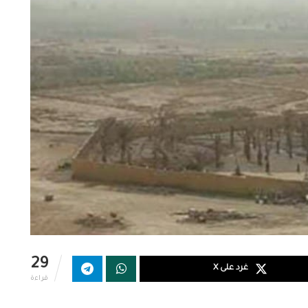
29
غرد على X
قراءة