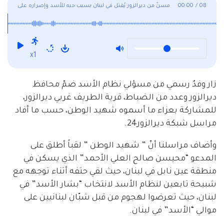
08
/
00:00
مسنّ من ديرالزور يُقتل في لبنان بسبب حبه للأسد وإصراره على
انتخابه
x1
زار وفدٌ رسمي من مسؤلي نظام الأسد ضمّ محافظ
ديرالزور وعدد من الضباط، قرية الطريف غربي ديرالزور،
للمشاركة بعزاء ما أسموه شهيد الوطن، حسب ما أفاد
مراسل شبكة ديرالزور24.
وأضاف مراسلنا أنّ ” شهيد الوطن ” لقباً أطلق على
المدعو “محيسن صالح العلي الأحمد” الذي يسكن في
منطقة عين نابل في لبنان، حيث لقي حتفه أثناء توجهه مع
شبيحة تابعين لنظام الأسد لانتخاب “بشار الأسد” في
لبنان، حيث تعرضوا لهجوم من قبل شبّان لبنانيين على
موالي “الأسد” في لبنان.