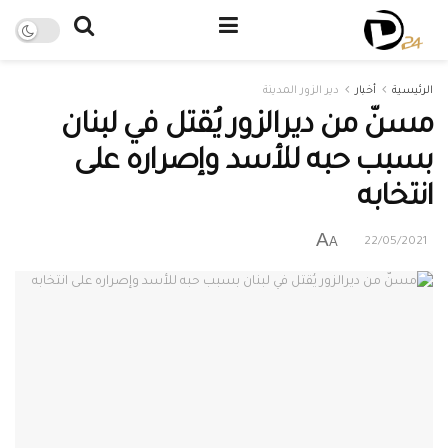
الرئيسية
أخبار
دير الزور المدينة
مسنّ من ديرالزور يُقتل في لبنان
بسبب حبه للأسد وإصراره على
انتخابه
A
A
22/05/2021