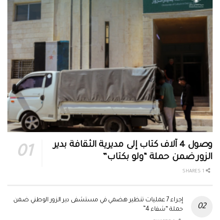
وصول 4 آلاف كتاب إلى مديرية الثقافة بدير
الزور ضمن حملة “ولو بكتاب”
1 SHARES
إجراء 7 عمليات تنظير هضمي في مستشفى دير الزور الوطني ضمن
حملة “شفاء 4”