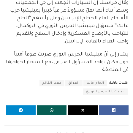
وقال مراسلنا إنّ السيارات اتجهت إلى حي الجمعيات
وسط أنباء أنها تقلّ مسؤولاً عراقياً كبيراً بميليشيا حزب
الله، جاء للقاء الحجاج الإيرانيين وعلى رأسهم “الحاج
مالك” مسؤول ميليشيا الحرس الثوري في البوكمال،
للتباحث بالأوضاع العسكرية وإدخال السلاح ولتقديم
واجب العزاء بالقادة الإيرانيين.
يشار إلى أنّ ميليشيا الحرس الثوري ضربت طوقاً أمنياً
حول مكان تواجد المسؤول العراقي، مع استنفار لحواجزها
في المنطقة.
كلمات دلالية:
الحاج مالك
العراق
معبر القائم
ميليشيا الحرس الثوري