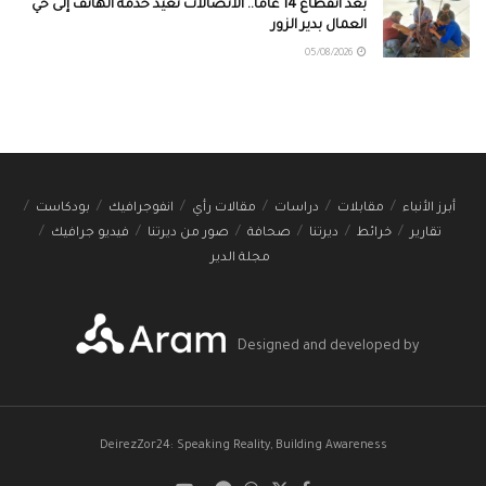
بعد انقطاع 14 عاماً.. الاتصالات تعيد خدمة الهاتف إلى حي
العمال بدير الزور
05/08/2026
أبرز الأنباء
مقابلات
دراسات
مقالات رأي
انفوجرافيك
بودكاست
تقارير
خرائط
ديرتنا
صحافة
صور من ديرتنا
فيديو جرافيك
مجلة الدير
Designed and developed by
DeirezZor24: Speaking Reality, Building Awareness