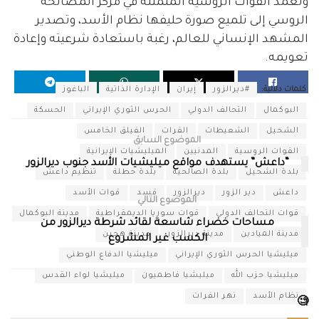
وتعمد القوات الروسية المتمثلة في مركز المصالحة
الروسي إلى تلميع صورة حليفها نظام الأسد، وتصدير
المشهد الإنساني للعالم، رغبة باستعادة شرعيته وإعادة
تعويمه.
كلمات دلالية:
#ديرالزور
إيران
الإدارة الذاتية
الباغوز
البوكمال
التحالف الدولي
الحرس الثوري الإيراني
الحسكة
الشحيل
الشعيطات
الفرات
الفيلق الخامس
الموضوع السابق
القوات الروسية
المدنيين
الميليشيات الإيرانية
“داعش” يستهدف مواقع ميليشيات الأسد جنوب ديرالزور
بلدة الشحيل
بلدة الصالحية
بلدة حطلة
تنظيم داعش
داعش
دير الزور
ديرالزور
قسد
قوات الأسد
الموضوع التالي
قوات التحالف الدولي
قوات سوريا الديمقراطية
مدينة البوكمال
مساحات خضراء شاسعة لقائد شرطة ديرالزور من
مدينة الميادين
مدينة ديرالزور
مدينة هجين
الكسب غير المشروع
ميليشيا الحرس الثوري الإيراني
ميليشيا الدفاع الوطني
ميليشيا حزب الله
ميليشيا فاطميون
ميليشيا لواء القدس
نظام الأسد
نهر الفرات
🧐